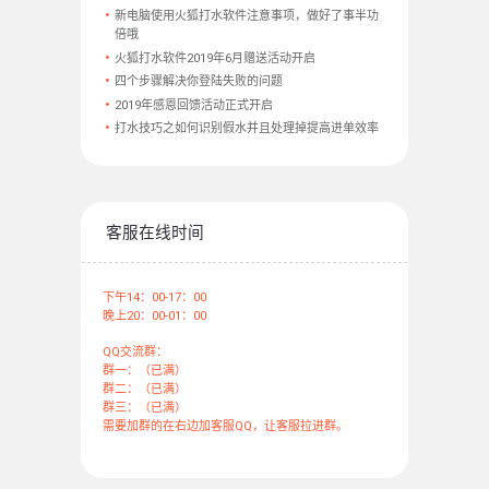
新电脑使用火狐打水软件注意事项，做好了事半功
倍哦
火狐打水软件2019年6月赠送活动开启
四个步骤解决你登陆失败的问题
2019年感恩回馈活动正式开启
打水技巧之如何识别假水并且处理掉提高进单效率
客服在线时间
下午14：00-17：00
晚上20：00-01：00
QQ交流群：
群一：（已满）
群二：（已满）
群三：（已满）
需要加群的在右边加客服QQ，让客服拉进群。