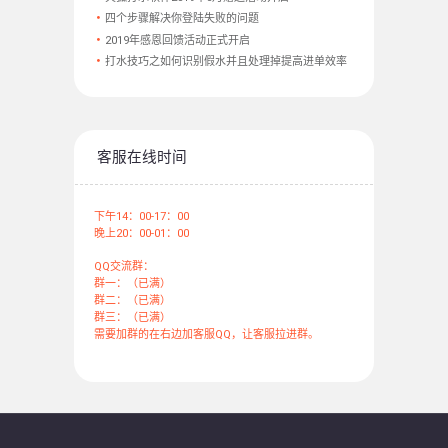
四个步骤解决你登陆失败的问题
2019年感恩回馈活动正式开启
打水技巧之如何识别假水并且处理掉提高进单效率
客服在线时间
下午14：00-17：00
晚上20：00-01：00
QQ交流群：
群一：（已满）
群二：（已满）
群三：（已满）
需要加群的在右边加客服QQ，让客服拉进群。