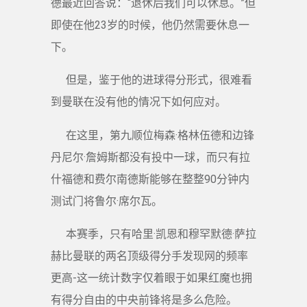
德最近回答说：“退休后我们可以休息。”但
即使在他23岁的时候，他仍然需要休息一
下。
但是，鉴于他的进球得分形式，很难看
到曼联在没有他的情况下如何应对。
在这里，第九顺位梅森·格林伍德和边锋
丹尼尔·詹姆斯都没有投中一球，而只有拉
什福德和费尔南德斯能够在整整90分钟内
测试门将鲁尔·席尔瓦。
本赛季，只有哈里·凯恩和穆罕默德·萨拉
赫比曼联的两名顶级得分手发现网的频率
更高-这一统计数字仅着眼于如果红魔也拥
有得分自由的中央前锋将是多么危险。