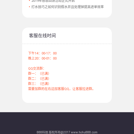
2019年感恩回馈活动正式开启
打水技巧之如何识别假水并且处理掉提高进单效率
客服在线时间
下午14：00-17：00
晚上20：00-01：00
QQ交流群：
群一：（已满）
群二：（已满）
群三：（已满）
需要加群的在右边加客服QQ，让客服拉进群。
888科技 版权所有@2017 www.hohu888.com