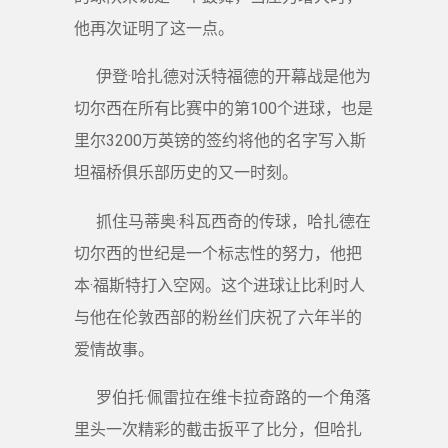
他再次证明了这一点。
伊登·哈扎德对沃特福德的开幕战是他为
切尔西在所有比赛中的第100个进球，也是
里尔3200万英镑的签约将他的名字写入斯
坦福桥俱乐部历史的又一时刻。
抓住马蒂奥·科瓦西奇的传球，哈扎德在
切尔西的世纪是一个标志性的努力，他把
本·福斯特打入空网。这个进球让比利时人
与他在伦敦西部的粉丝们庆祝了六年半的
爱情故事。
罗伯托·佩雷拉在维卡拉奇路的一个角落
里头一次精彩的截击扳平了比分，但哈扎