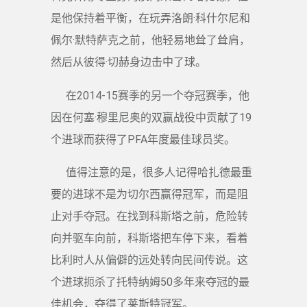
是他保持着平衡，在玩弄洛朗·科什尔尼和
佩尔·默特萨克之前，他轻易地耸了耸肩，
然后从彼得·切赫身边击中了球。
在2014-15赛季的另一个夺冠赛季，他
因在何塞·穆里尼奥的双赢战役中贡献了19
个进球而获得了PFA年度最佳球员奖。
值得注意的是，很多人记得哈扎德最重
要的进球不是为切尔西赢得冠军，而是阻
止对手夺冠。在找到科斯塔之前，危险转
向并驱车向前，科斯塔把车停下来，看着
比利时人从偏僻的远处转向民间传说。这
个进球扼杀了托特纳姆50多年来夺冠的最
佳机会，夺得了莱斯特冠军。